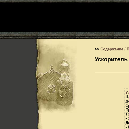
>>
Содержание
/
Ускоритель
У
Ц
Д
С
П
Т
• 
Д
•