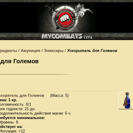
Предметы
/
Амуниция
/
Эликсиры
/
Ускоритель для Големов
 для Големов
скоритель для Големов
(Масса: 5)
ена: 1 кр.
олговечность: 0/1
рок годности: 21 дн.
родолжительность действия магии: 6 ч.
ребуется минимальное:
Уровень: 8
ействует на:
 Интуиция: +12