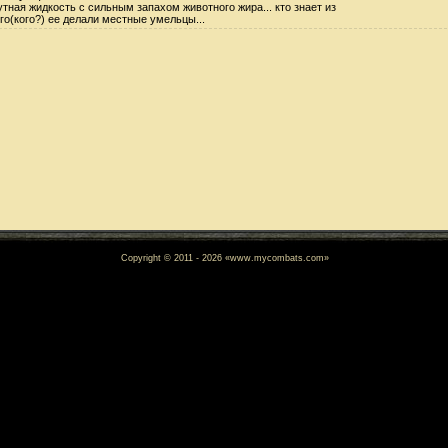
тная жидкость с сильным запахом животного жира... кто знает из
го(кого?) ее делали местные умельцы...
Copyright © 2011 - 2026 «www.mycombats.com»