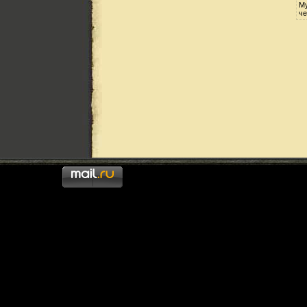
Му
че