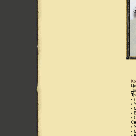
Ко
Це
До
Тр
• 
• 
• 
• 
• 
Св
• У
• 
• 