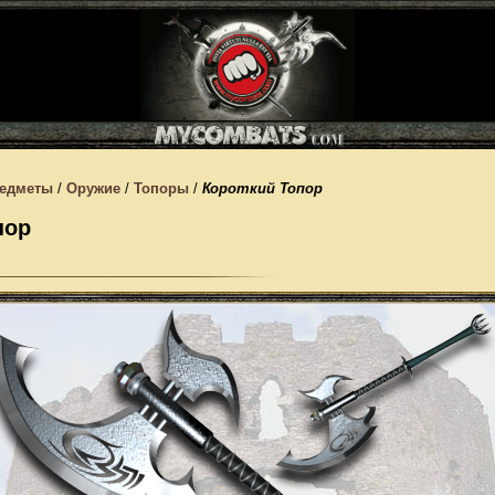
едметы
/
Оружие
/
Топоры
/
Короткий Топор
пор