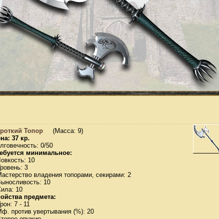
роткий Топор
(Масса: 9)
на: 37 кр.
лговечность: 0/50
ебуется минимальное:
Ловкость: 10
Уровень: 3
Мастерство владения топорами, секирами: 2
Выносливость: 10
Сила: 10
ойства предмета:
рон: 7 - 11
Мф. против увертывания (%): 20
Второе оружие