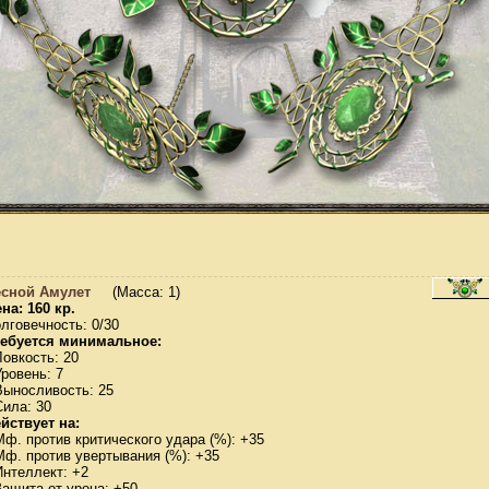
есной Амулет
(Масса: 1)
на: 160 кр.
лговечность: 0/30
ебуется минимальное:
Ловкость: 20
Уровень: 7
Выносливость: 25
Сила: 30
йствует на:
Мф. против критического удара (%): +35
Мф. против увертывания (%): +35
Интеллект: +2
Защита от урона: +50