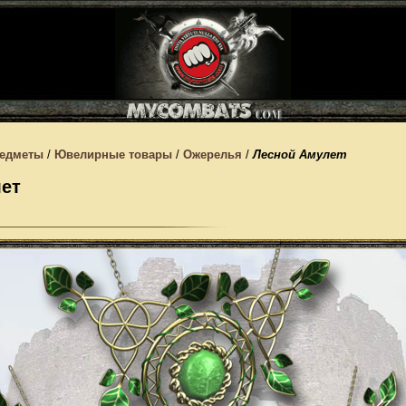
едметы
/
Ювелирные товары
/
Ожерелья
/
Лесной Амулет
ет