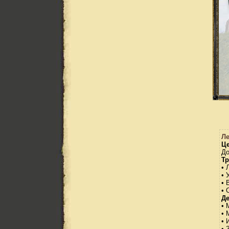
Л
Це
До
Тр
• 
• 
• 
• 
Де
• 
• 
• 
• 