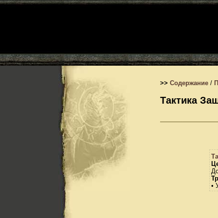
>>
Содержание
/
Тактика За
Т
Це
До
Т
• 