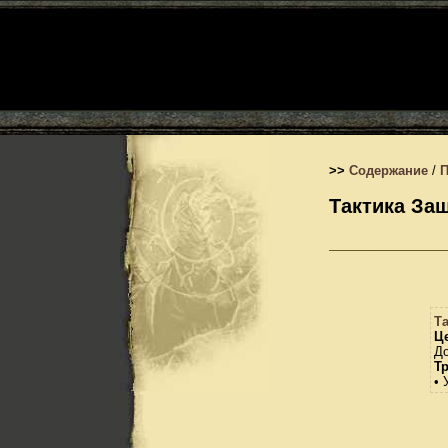
>>
Содержание
/
Тактика За
Т
Це
До
Т
• 