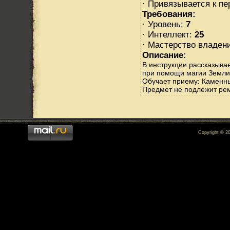
· Привязывается к п
Требования:
· Уровень:
7
· Интеллект:
25
· Мастерство владен
Описание:
В инструкции рассказыва
при помощи магии Земли
Обучает приему: Каменн
Предмет не подлежит ре
Copyright © 