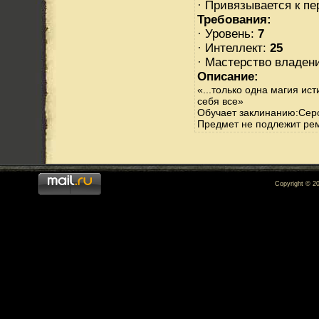
· Привязывается к п
Требования:
· Уровень:
7
· Интеллект:
25
· Мастерство владен
Описание:
«...только одна магия ис
себя все»
Обучает заклинанию:Сер
Предмет не подлежит ре
Copyright © 