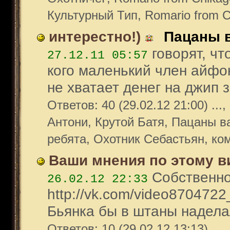
Культурный Тип, Romario from 
интерестно!)
Пацаны 
говорят, чт
27.12.11 05:57
кого маленький член айфон
не хватает денег на джип з
Ответов: 40 (29.02.12 21:00) ...,
Антони, Крутой Батя, Пацаны 
ребята, Охотник Себастьян, ко
Ваши мнения по этому в
Собственно 
26.02.12 22:33
http://vk.com/video870472
Бьянка бы в штаны наделала
Ответов: 10 (29.02.12 13:13) .