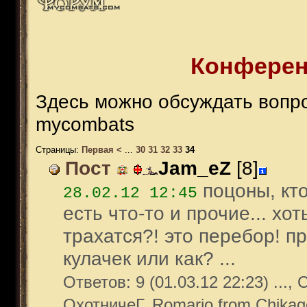
Конферен
Здесь можно обсуждать вопро
mycombats
Страницы:
Первая
<
...
30
31
32
33
34
Пост
Jam_eZ
[8]
поцоны, кто
28.02.12 12:45
есть что-то и прочие... хот
трахатся?! это перебор! п
кулачек или как? ...
Ответов: 9 (01.03.12 22:23) ...,
ОхотничеГ, Romario from Chikag