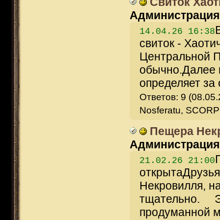
Свиток Хаот
Администрация
14.04.26 16:38
свиток - Хаоти
Центральной П
обычно.Далее 
определяет за о
Ответов: 9 (08.05.
Nosferatu, SCORP
Пещера Некр
Администрация
21.02.26 21:00
открытаДрузья
Некровилля, н
тщательно. Э
продуманной м