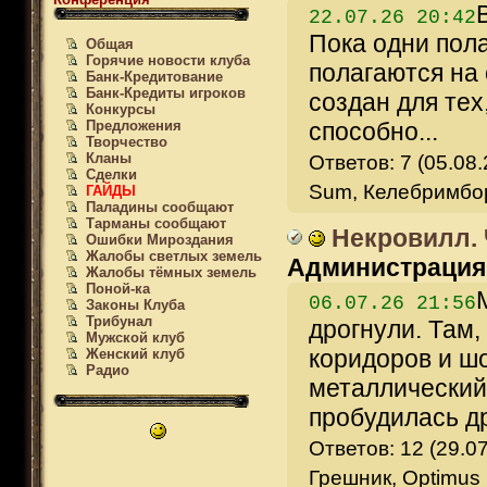
22.07.26 20:42
Пока одни пол
Общая
Горячие новости клуба
полагаются на 
Банк-Кредитование
Банк-Кредиты игроков
создан для те
Конкурсы
Предложения
способно...
Творчество
Кланы
Ответов: 7 (05.08
Сделки
Sum, Келебримбор,
ГАЙДЫ
Паладины сообщают
Тарманы сообщают
Некровилл. 
Ошибки Мироздания
Жалобы светлых земель
Администрация
Жалобы тёмных земель
Поной-ка
06.07.26 21:56
Законы Клуба
Трибунал
дрогнули. Там,
Мужской клуб
коридоров и ш
Женский клуб
Радио
металлический 
пробудилась др
Ответов: 12 (29.07
Грешник, Optimus