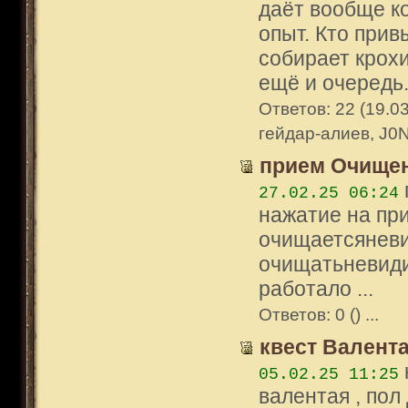
даёт вообще к
опыт. Кто прив
собирает крохи
ещё и очередь.
Ответов: 22 (19.03
гейдар-алиев, J0N
прием Очище
27.02.25 06:24
нажатие на при
очищаетсяневид
очищатьневидим
работало ...
Ответов: 0 () ...
квест Валент
05.02.25 11:25
валентая , пол