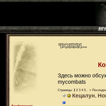
Ко
Здесь можно обсуж
mycombats
Страницы:
1
2
3
4
5
...
>
Последн
Кецалун. Но
Конференция