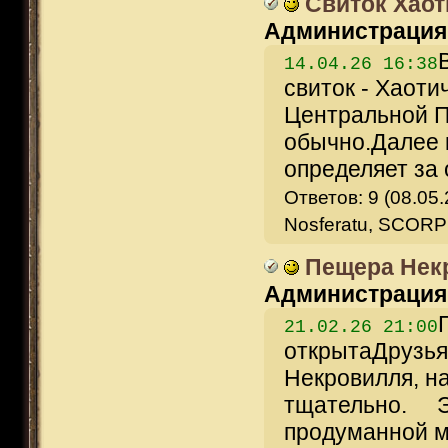
Свиток Хаот
Администрация
14.04.26 16:38
свиток - Хаоти
Центральной П
обычно.Далее 
определяет за о
Ответов: 9 (08.05.
Nosferatu, SCORP
Пещера Некр
Администрация
21.02.26 21:00
открытаДрузья
Некровилля, н
тщательно. Э
продуманной м