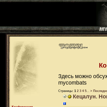
Ко
Здесь можно обсуж
mycombats
Страницы:
1
2
3
4
5
...
>
Последн
Кецалун. Но
Конференция