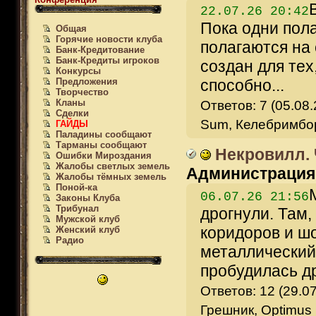
22.07.26 20:42
Пока одни пол
Общая
Горячие новости клуба
полагаются на 
Банк-Кредитование
Банк-Кредиты игроков
создан для те
Конкурсы
Предложения
способно...
Творчество
Кланы
Ответов: 7 (05.08
Сделки
Sum, Келебримбор,
ГАЙДЫ
Паладины сообщают
Тарманы сообщают
Некровилл. 
Ошибки Мироздания
Жалобы светлых земель
Администрация
Жалобы тёмных земель
Поной-ка
06.07.26 21:56
Законы Клуба
Трибунал
дрогнули. Там,
Мужской клуб
коридоров и ш
Женский клуб
Радио
металлический 
пробудилась др
Ответов: 12 (29.07
Грешник, Optimus