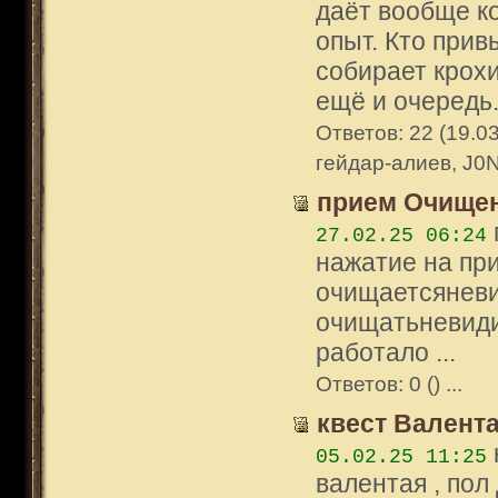
даёт вообще к
опыт. Кто прив
собирает крохи
ещё и очередь.
Ответов: 22 (19.03
гейдар-алиев, J0N
прием Очище
27.02.25 06:24
нажатие на при
очищаетсяневид
очищатьневидим
работало ...
Ответов: 0 () ...
квест Валент
05.02.25 11:25
валентая , пол