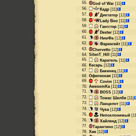
55.
God of War
[11]
56.
Кадр
[11]
57.
Диктатор
[12]
58.
Lady Boo
[11]
59.
Гангстер
[11]
60.
Dexter
[12]
61.
НимФа
[12]
62.
Фаренгейт
[11]
63.
Chervetto
[12]
64.
SilenT_Hill
[11]
65.
Каратель
[11]
66.
Кесарь
[12]
67.
Бакинец
[11]
68.
Офигенная
[11]
69.
Covim
[11]
70.
AwesomKa
[11]
71.
BOSS
[12]
72.
Томас Шелби
[11]
73.
Ланцелот
[11]
74.
Чука
[12]
75.
Непоклонимый
[11
76.
Хайленд
[12]
77.
Тарантино
[12]
78.
Хан
[12]