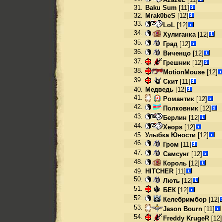
31.
Baku Sum
[11]
32.
Mrak0beS
[12]
33.
LoL
[12]
34.
Хулиганка
[12]
35.
Град
[12]
36.
Виченцо
[12]
37.
Грешник
[12]
38.
MotionMouse
[12]
39.
Скит
[11]
40.
Медведь
[12]
41.
Романтик
[12]
42.
Полковник
[12]
43.
Берлин
[12]
44.
Xeops
[12]
45.
Улыбка Юности
[12]
46.
Гром
[11]
47.
Самсунг
[12]
48.
Король
[12]
49.
HITCHER
[11]
50.
Лють
[12]
51.
БЕК
[12]
52.
Келебримбор
[12]
53.
Jason Bourn
[11]
54.
Freddy KrugeR
[12]