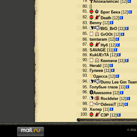
79.
Апокалипсис
[12]
80.
[]
81.
Брат Бека
[12]
82.
Death
[12]
83.
Benny
[12]
84.
BIG_BrO
[11]
85.
GrOOt
[12]
86.
tamtaram
[12]
87.
Нуб
[12]
88.
SAVAGE
[11]
89.
KukUErTA
[12]
90.
Кенпачи
[11]
91.
Herakl
[11]
92.
Гулиев
[11]
93.
Одесса
[12]
94.
Dunu Lee Gm Tea
95.
Голубые глаза
[11]
96.
Awesome
[12]
97.
Rockfeler
[12]
98.
OdessiT
[12]
99.
Хилер
[11]
100.
СЭР
[12]
© 2011-