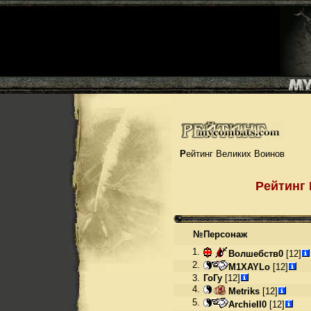
Рейтинг Великих Воинов
Рейтинг
№
Персонаж
1.
Волшебств0
[12]
2.
M1XAYLo
[12]
3.
ГоГу
[12]
4.
Metriks
[12]
5.
ArchieII0
[12]