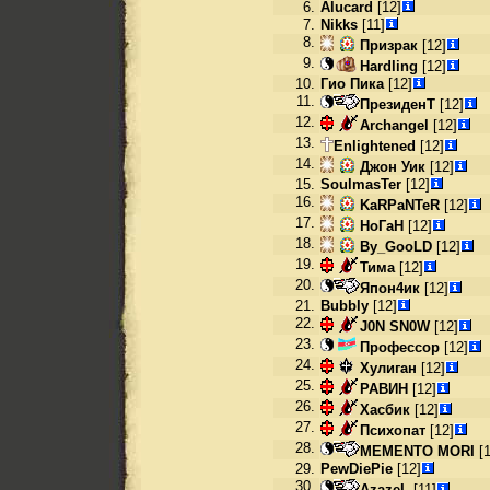
6.
Alucard
[12]
7.
Nikks
[11]
8.
Призрак
[12]
9.
Hardling
[12]
10.
Гио Пика
[12]
11.
ПрезиденТ
[12]
12.
Archangel
[12]
13.
Enlightened
[12]
14.
Джон Уик
[12]
15.
SoulmasTer
[12]
16.
KaRPaNTeR
[12]
17.
НоГаН
[12]
18.
By_GooLD
[12]
19.
Тима
[12]
20.
Япон4ик
[12]
21.
Bubbly
[12]
22.
J0N SN0W
[12]
23.
Профессор
[12]
24.
Хулиган
[12]
25.
РАВИН
[12]
26.
Хасбик
[12]
27.
Психопат
[12]
28.
MEMENTO MORI
[1
29.
PewDiePie
[12]
30.
AzazeL
[11]